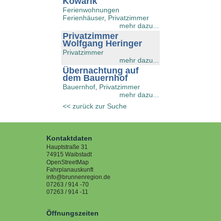
Kowarik
Ferienwohnungen
Ferienhäuser
,
Privatzimmer
mehr dazu...
Privatzimmer
Wolfgang Heringer
Privatzimmer
mehr dazu...
Übernachtung auf
dem Bauernhof
Bauernhof
,
Privatzimmer
mehr dazu...
<< zurück zur Suche
Kontaktdaten
Hauptstraße 31
74915
Waibstadt
OpenStreetMap
Fahrplanauskunft
info@brunnenregion.de
07263 / 914 -70
07263 / 914 -11
Öffnungszeiten