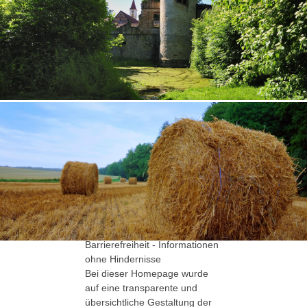
Verbandsvorsitzenden
Bürgermeister Joachim Locher
Bildernachweis:
Startseite, Hotel- und
Gaststättenverzeichnis:
aboutpixel.de Tagliatelle ©
Holger Hecklau
Startseite, Digitaler
Wanderführer: aboutpixel.de
Mach mal Pause © Reiner
Pflamminger
Alle weiteren Bildrechte:
Gemeindeverwaltungsverband
Waibstadt, sofern nicht anders
gekennzeichnet.
Hinweise zur
Barrierefreiheit
Barrierefreiheit - Informationen
ohne Hindernisse
Bei dieser Homepage wurde
auf eine transparente und
übersichtliche Gestaltung der