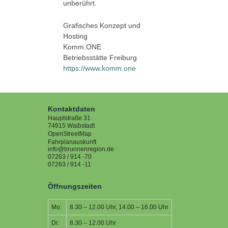
unberührt.
Grafisches Konzept und
Hosting
Komm.ONE
Betriebsstätte Freiburg
https://www.komm.one
Kontaktdaten
Hauptstraße 31
74915
Waibstadt
OpenStreetMap
Fahrplanauskunft
info@brunnenregion.de
07263 / 914 -70
07263 / 914 -11
Öffnungszeiten
Mo:
8.30 – 12.00 Uhr, 14.00 – 16.00 Uhr
Di:
8.30 – 12.00 Uhr