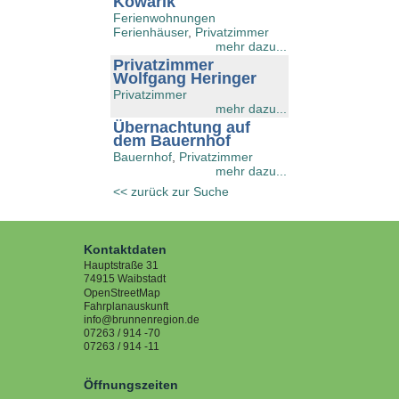
Kowarik
Ferienwohnungen
Ferienhäuser
,
Privatzimmer
mehr dazu...
Privatzimmer
Wolfgang Heringer
Privatzimmer
mehr dazu...
Übernachtung auf
dem Bauernhof
Bauernhof
,
Privatzimmer
mehr dazu...
<< zurück zur Suche
Kontaktdaten
Hauptstraße 31
74915
Waibstadt
OpenStreetMap
Fahrplanauskunft
info@brunnenregion.de
07263 / 914 -70
07263 / 914 -11
Öffnungszeiten