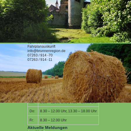
mehr dazu...
<< zurück zur Suche
Kontaktdaten
Hauptstraße 31
74915
Waibstadt
OpenStreetMap
Fahrplanauskunft
info@brunnenregion.de
07263 / 914 -70
07263 / 914 -11
Öffnungszeiten
Mo:
8.30 – 12.00 Uhr, 14.00 – 16.00 Uhr
Di:
8.30 – 12.00 Uhr
Mi:
8.30 – 12.00 Uhr, 14.00 – 16.00 Uhr
Do:
8.30 – 12.00 Uhr, 13.30 – 18.00 Uhr
Fr:
8.30 – 12.00 Uhr
Aktuelle Meldungen