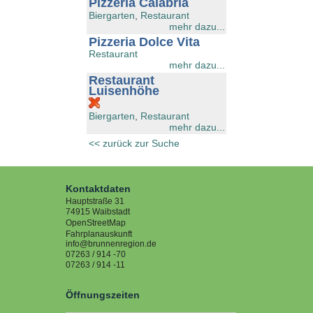
Pizzeria Calabria
Biergarten
,
Restaurant
mehr dazu...
Pizzeria Dolce Vita
Restaurant
mehr dazu...
Restaurant
Luisenhöhe
Biergarten
,
Restaurant
mehr dazu...
<< zurück zur Suche
Kontaktdaten
Hauptstraße 31
74915
Waibstadt
OpenStreetMap
Fahrplanauskunft
info@brunnenregion.de
07263 / 914 -70
07263 / 914 -11
Öffnungszeiten