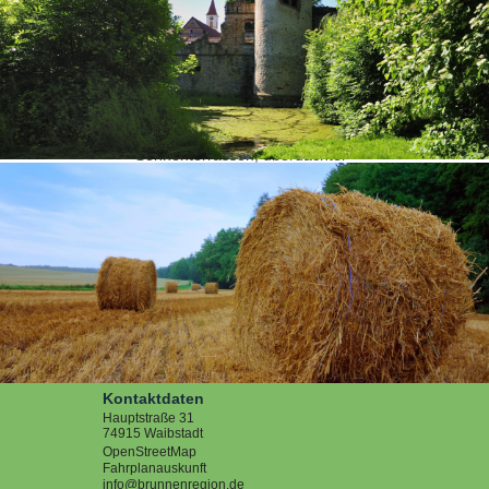
Beschreibung
Nichtraucherhaus, sehr ruhige
Südhanglage mit großen
Sonnenterrassen, überdachter
Raucherplatz, Waldnähe, sep.
Eingang, keine Tiere,
Touristeninfo
Gästehaus
,
Gästehaus
Pension
,
Hotels & Unterkünfte
,
Privatvermieter
,
Privatzimmer
<< zurück zur Suche
<< zurück
Kontaktdaten
Hauptstraße 31
74915
Waibstadt
OpenStreetMap
Fahrplanauskunft
info@brunnenregion.de